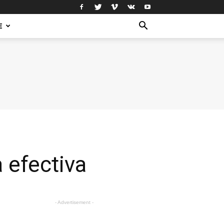
E
 efectiva
- Advertisement -