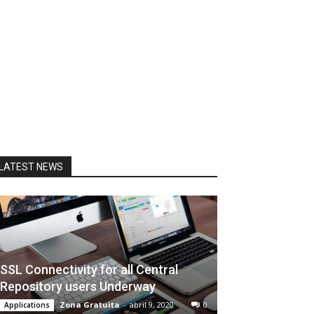
LATEST NEWS
SSL Connectivity for all Central
Repository users Underway
Zona Gratuita
-
abril 9, 2020
0
Applications