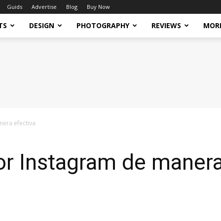
Guids
Advertise
Blog
Buy Now
TS
DESIGN
PHOTOGRAPHY
REVIEWS
MOR
era efectiva
r Instagram de manera