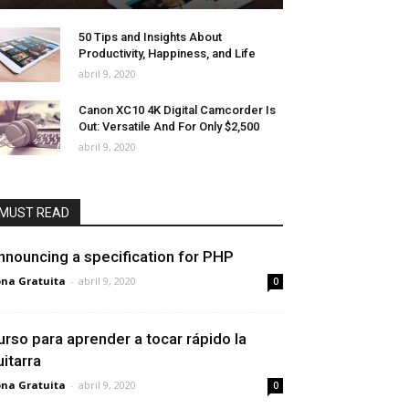
50 Tips and Insights About
Productivity, Happiness, and Life
abril 9, 2020
Canon XC10 4K Digital Camcorder Is
Out: Versatile And For Only $2,500
abril 9, 2020
MUST READ
nnouncing a specification for PHP
na Gratuita
-
abril 9, 2020
0
urso para aprender a tocar rápido la
uitarra
na Gratuita
-
abril 9, 2020
0