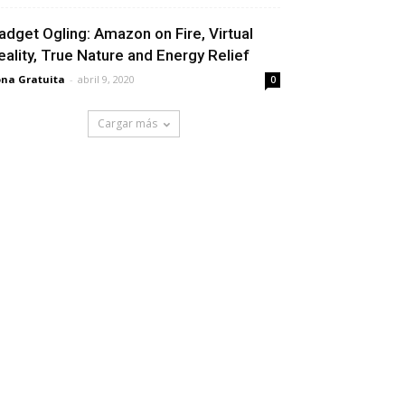
adget Ogling: Amazon on Fire, Virtual
eality, True Nature and Energy Relief
na Gratuita
-
abril 9, 2020
0
Cargar más