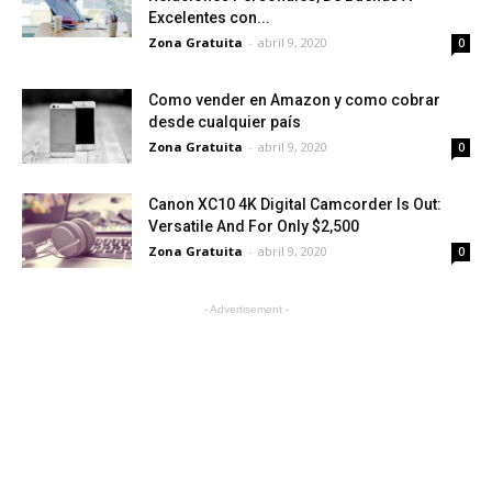
Excelentes con...
Zona Gratuita
-
abril 9, 2020
0
Como vender en Amazon y como cobrar
desde cualquier país
Zona Gratuita
-
abril 9, 2020
0
Canon XC10 4K Digital Camcorder Is Out:
Versatile And For Only $2,500
Zona Gratuita
-
abril 9, 2020
0
- Advertisement -