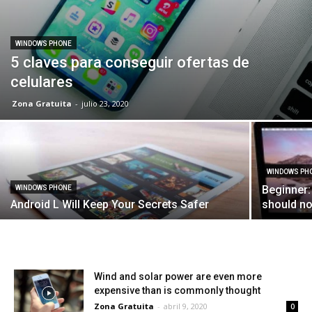
WINDOWS PHONE
5 claves para conseguir ofertas de
celulares
Zona Gratuita
-
julio 23, 2020
WINDOWS PH
Beginner:
WINDOWS PHONE
Android L Will Keep Your Secrets Safer
should no
Wind and solar power are even more
expensive than is commonly thought
Zona Gratuita
-
abril 9, 2020
0