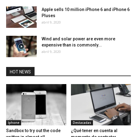
Apple sells 10 million iPhone 6 and iPhone 6
Pluses
abril 9, 2020
Wind and solar power are even more
expensive than is commonly...
abril 9, 2020
HOT NEWS
Iphone
Destacadas
Sandbox to try out the code
¿Qué tener en cuenta al