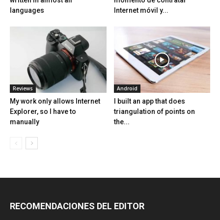
written in almost all
momento de contratar
languages
Internet móvil y...
Reviews
Android
My work only allows Internet
I built an app that does
Explorer, so I have to
triangulation of points on
manually
the...
RECOMENDACIONES DEL EDITOR