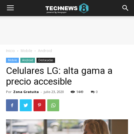
Inicio
Mobile
Android
Mobile
Android
Destacadas
Celulares LG: alta gama a
precio accesible
Por
Zona Gratuita
-
julio 23, 2020
1449
0