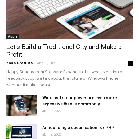
Apple
Let’s Build a Traditional City and Make a
Profit
Zona Gratuita
-
abril 9, 2020
0
Happy Sunday from Software Expand! In this week's edition of
Feedback Loop, we talk about the future of Windows Phone,
whether it makes sense...
Wind and solar power are even more
expensive than is commonly...
abril 9, 2020
Announcing a specification for PHP
abril 9, 2020