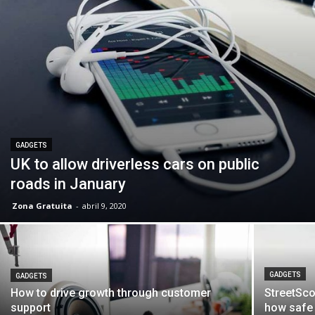
GADGETS
UK to allow driverless cars on public
roads in January
Zona Gratuita
-
abril 9, 2020
GADGETS
GADGETS
How to drive growth through customer
StreetSco
support
how safe 