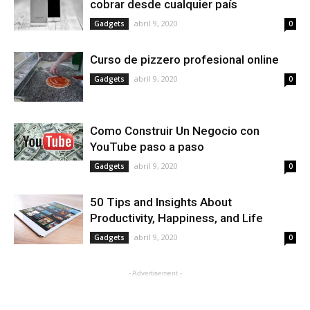
cobrar desde cualquier país
abril 9, 2020
Gadgets
0
Curso de pizzero profesional online
abril 9, 2020
Gadgets
0
Como Construir Un Negocio con
YouTube paso a paso
abril 9, 2020
Gadgets
0
50 Tips and Insights About
Productivity, Happiness, and Life
abril 9, 2020
Gadgets
0
- Advertisement -