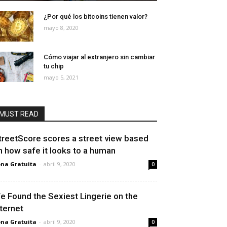
¿Por qué los bitcoins tienen valor?
mayo 8, 2020
Cómo viajar al extranjero sin cambiar
tu chip
mayo 5, 2021
MUST READ
treetScore scores a street view based
n how safe it looks to a human
na Gratuita
-
abril 9, 2020
0
e Found the Sexiest Lingerie on the
nternet
na Gratuita
-
abril 9, 2020
0