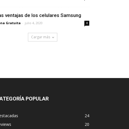
as ventajas de los celulares Samsung
na Gratuita
-
julio 4, 2020
0
Cargar más
ATEGORÍA POPULAR
estacadas
24
eviews
20