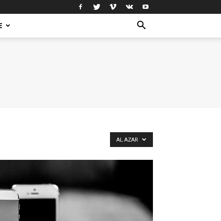
E
AL AZAR