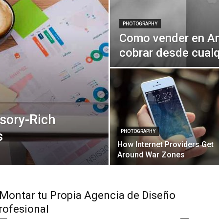
PHOTOGRAPHY
Como vender en A
cobrar desde cualq
nsory-Rich
s
PHOTOGRAPHY
How Internet Providers Get
Around War Zones
ontar tu Propia Agencia de Diseño
rofesional