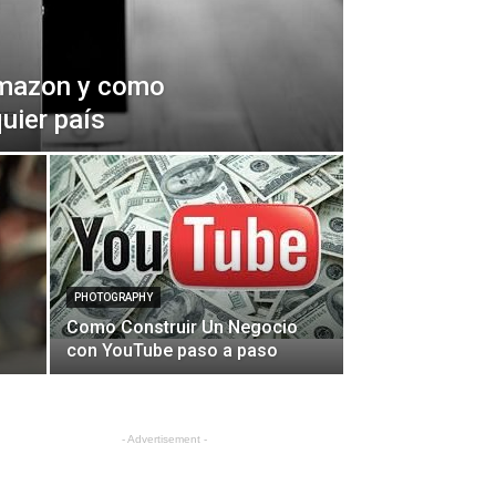
mazon y como
uier país
PHOTOGRAPHY
Como Construir Un Negocio
con YouTube paso a paso
- Advertisement -