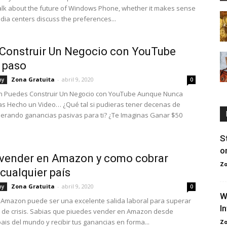
alk about the future of Windows Phone, whether it makes sense
edia centers discuss the preferences...
Construir Un Negocio con YouTube
 paso
Zona Gratuita
-
abril 9, 2020
hy
0
n Puedes Construir Un Negocio con YouTube Aunque Nunca
s Hecho un Video… ¿Qué tal si pudieras tener decenas de
erando ganancias pasivas para ti? ¿Te Imaginas Ganar $50
S
o
vender en Amazon y como cobrar
Zo
cualquier país
Zona Gratuita
-
abril 9, 2020
hy
0
W
Amazon puede ser una excelente salida laboral para superar
I
 de crisis. Sabias que piuedes vender en Amazon desde
pais del mundo y recibir tus ganancias en forma...
Zo