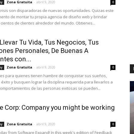
Zona Gratuita
-
abril 9, 2020
hy
0
crisis son disparadoras de nuevas oportunidades. Quizas este
ento de montar tu propia agencia de diseño web y brindar
 cientos de clientes alrededor del mundo. Obtienes...
levar Tu Vida, Tus Negocios, Tus
ones Personales, De Buenas A
ntes con...
Zona Gratuita
-
abril 9, 2020
hy
0
 es para quienes tienen hambre de conquistar sus sueños,
éxito y busquen lograr la disciplina requerida para llevarlos a
comportamientos de las personas exitosas se pueden...
 Corp: Company you might be working
Zona Gratuita
-
abril 9, 2020
hy
0
ay from Software Expand! In this week's edition of Feedback