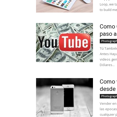
Loop, we t
to build m
Como 
paso a
Photograp
Tú Tambié
Antes Haya
videos gen
Dólares...
Como 
desde 
Photograp
Vender en 
las epocas
cualquier 