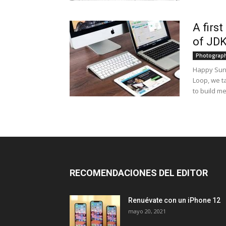
A firs
of JD
Photograp
Happy Sund
Loop, we t
to build m
RECOMENDACIONES DEL EDITOR
Renuévate con un iPhone 12
mayo 20, 2021