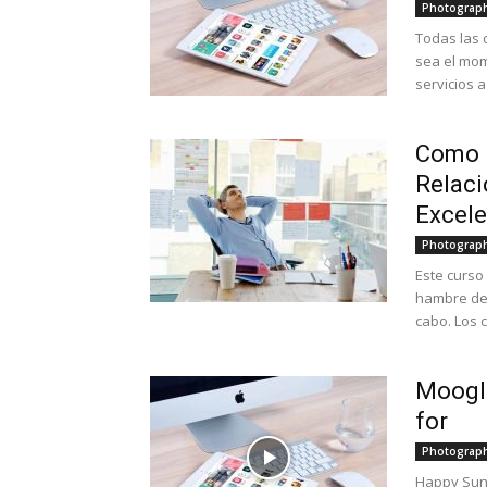
Photograp
Todas las 
sea el mom
servicios a
Como L
Relaci
Excele
Photograp
Este curso
hambre de 
cabo. Los 
Moogle
for
Photograp
Happy Sund