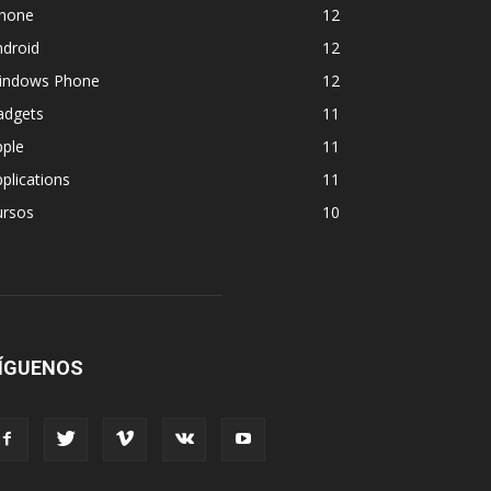
phone
12
ndroid
12
indows Phone
12
adgets
11
pple
11
plications
11
ursos
10
ÍGUENOS