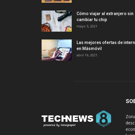
Cómo viajar al extranjero sin
cambiar tu chip
mayo 5, 2021
Las mejores ofertas de intern
en Másmóvil
abril 16, 2021
SO
Zona
desc
econ