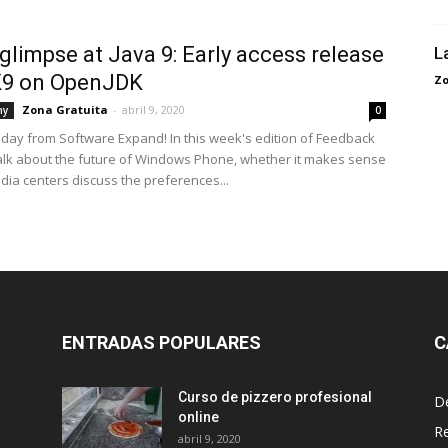
t glimpse at Java 9: Early access release
L
K9 on OpenJDK
Zo
Zona Gratuita
-
abril 9, 2020
hy
0
ay from Software Expand! In this week's edition of Feedback
alk about the future of Windows Phone, whether it makes sense
edia centers discuss the preferences...
ENTRADAS POPULARES
C
Curso de pizzero profesional
D
online
R
abril 9, 2020