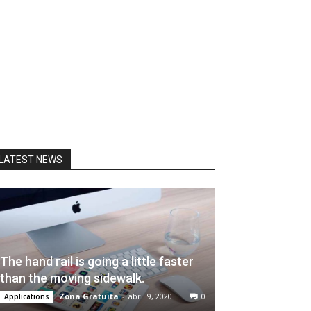
LATEST NEWS
The hand rail is going a little faster
than the moving sidewalk.
Zona Gratuita
-
abril 9, 2020
0
Applications