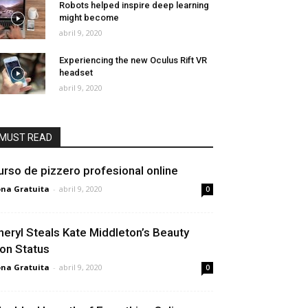
Robots helped inspire deep learning
might become
abril 9, 2020
Experiencing the new Oculus Rift VR
headset
abril 9, 2020
MUST READ
urso de pizzero profesional online
na Gratuita
-
abril 9, 2020
0
heryl Steals Kate Middleton’s Beauty
con Status
na Gratuita
-
abril 9, 2020
0