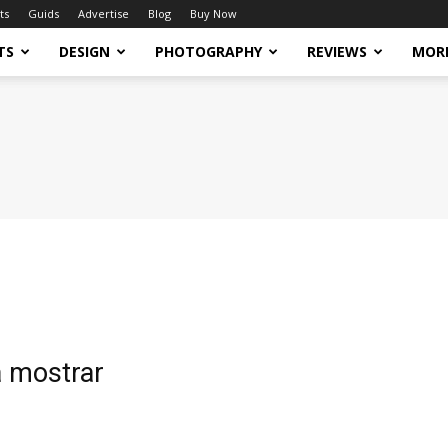
ts
Guids
Advertise
Blog
Buy Now
TS
DESIGN
PHOTOGRAPHY
REVIEWS
MOR
a mostrar