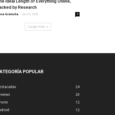
he Ideal Length of Everything Online,
acked by Research
na Gratuita
-
abril 9, 2020
0
Cargar más
ATEGORÍA POPULAR
estacadas
24
eviews
20
phone
12
ndroid
12