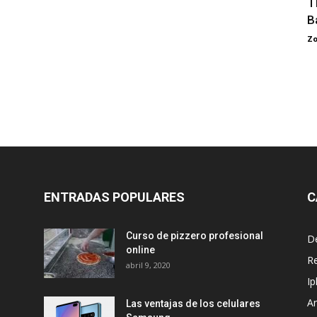
T
B
Zo
ENTRADAS POPULARES
C
Curso de pizzero profesional
D
online
R
abril 9, 2020
I
A
Las ventajas de los celulares