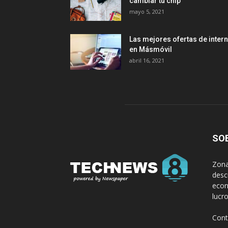
cambiar tu chip
mayo 5, 2021
Las mejores ofertas de intern
en Másmóvil
abril 16, 2021
SO
Zona
desc
econ
lucr
Cont