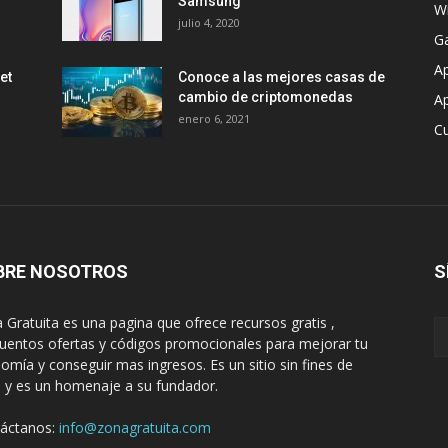
Samsung
W
julio 4, 2020
G
A
et
Conoce a las mejores casas de
cambio de criptomonedas
Ap
enero 6, 2021
C
BRE NOSOTROS
S
 Gratuita es una pagina que ofrece recursos gratis ,
uentos ofertas y códigos promocionales para mejorar tu
omía y conseguir mas ingresos. Es un sitio sin fines de
o y es un homenaje a su fundador.
áctanos:
info@zonagratuita.com