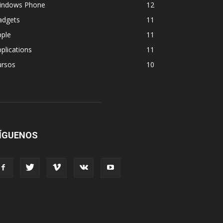
indows Phone
12
adgets
11
pple
11
plications
11
ursos
10
ÍGUENOS