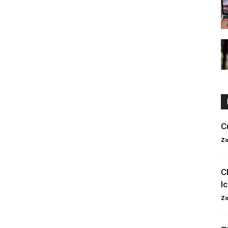
C
Zo
C
I
Zo