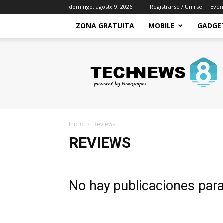
domingo, agosto 9, 2026
Registrarse / Unirse
Even
ZONA GRATUITA
MOBILE
GADGE
Zona
Gratuita
–
Recursos
gratis
para
mejorar
Inicio
Reviews
tu
economia
REVIEWS
y
conseguir
ingresos
No hay publicaciones par