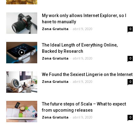
My work only allows Internet Explorer, so I
have to manually
Zona Gratuita
-
abril 9, 2020
0
The Ideal Length of Everything Online,
Backed by Research
Zona Gratuita
-
abril 9, 2020
0
We Found the Sexiest Lingerie on the Internet
Zona Gratuita
-
abril 9, 2020
0
The future steps of Scala – What to expect
from upcoming releases
Zona Gratuita
-
abril 9, 2020
0