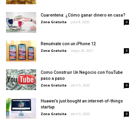
Cuarentena: ¿Cómo ganar dinero en casa?
Zona Gratuita
-
julio 8, 2020
0
Renuévate con un iPhone 12
Zona Gratuita
-
mayo 20, 2021
0
Como Construir Un Negocio con YouTube
paso a paso
Zona Gratuita
-
abril 9, 2020
0
Huawei’s just bought an internet-of-things
startup
Zona Gratuita
-
abril 9, 2020
0