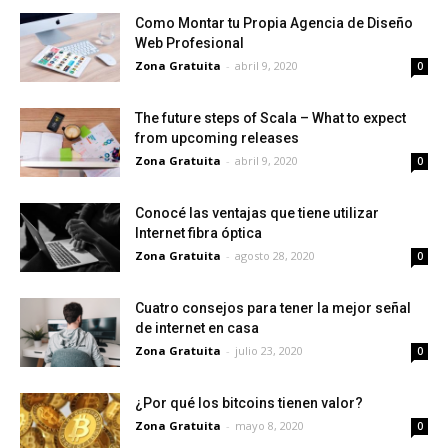
Como Montar tu Propia Agencia de Diseño
Web Profesional
Zona Gratuita
-
abril 9, 2020
0
The future steps of Scala – What to expect
from upcoming releases
Zona Gratuita
-
abril 9, 2020
0
Conocé las ventajas que tiene utilizar
Internet fibra óptica
Zona Gratuita
-
agosto 28, 2020
0
Cuatro consejos para tener la mejor señal
de internet en casa
Zona Gratuita
-
julio 23, 2020
0
¿Por qué los bitcoins tienen valor?
Zona Gratuita
-
mayo 8, 2020
0