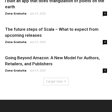
I built an app that does triangulation of points on the
earth
Zona Gratuita
-
abril 9, 2020
0
The future steps of Scala – What to expect from
upcoming releases
Zona Gratuita
-
abril 9, 2020
0
Going Beyond Amazon: A New Model for Authors,
Retailers, and Publishers
Zona Gratuita
-
abril 9, 2020
0
Cargar más