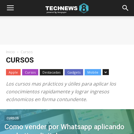
Inicio
Cursos
CURSOS
Apple
Cursos
Destacadas
Gadgets
Mobile
Los cursos mas prácticos y útiles para aplicar los
conocimientos rapidamente y lograr ingresos
ecónomicos en forma contundente.
CURSOS
Como vender por Whatsapp aplicando